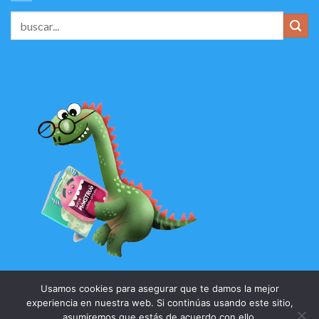
Usamos cookies para asegurar que te damos la mejor
experiencia en nuestra web. Si continúas usando este sitio,
asumiremos que estás de acuerdo con ello.