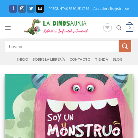
Saltar
Acceder / Registrarse
PREGUNTAS FRECUENTES
al
contenido
0
Buscar
por:
INICIO
SOBRE LA LIBRERÍA
CONTACTO
TIENDA
BLOG