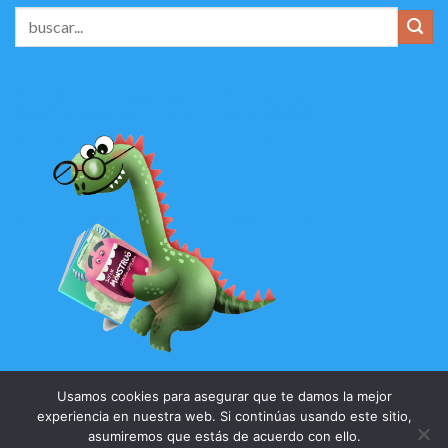
Usamos cookies para asegurar que te damos la mejor
experiencia en nuestra web. Si continúas usando este sitio,
asumiremos que estás de acuerdo con ello.