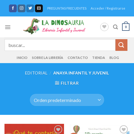
Saltar
Acceder / Registrarse
PREGUNTAS FRECUENTES
al
contenido
0
Buscar
por:
INICIO
SOBRE LA LIBRERÍA
CONTACTO
TIENDA
BLOG
EDITORIAL
/
ANAYA INFANTIL Y JUVENIL
FILTRAR