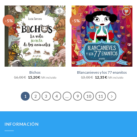
Añadir
Añadir
-5%
-5%
a la
a la
lista
lista
de
de
deseos
deseos
Bichos
Blancanieves y los 77 enanitos
16,00
€
15,20
€
13,00
€
12,35
€
IVA incluido
IVA incluido
1
2
3
4
…
9
10
11
INFORMACIÓN