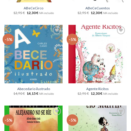
ABeCeCirco
ABeCeCuentos
12,95
€
12,30
€
12,95
€
12,30
€
IVA incluido
IVA incluido
Añadir
Añadir
-5%
-5%
a la
a la
lista
lista
de
de
deseos
deseos
Abecedario ilustrado
Agente Ricitos
14,90
€
14,15
€
12,95
€
12,30
€
IVA incluido
IVA incluido
Añadir
Añadir
-5%
-5%
a la
a la
lista
lista
de
de