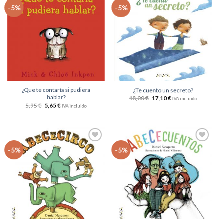
Añadir
Añadir
-5%
-5%
a la
a la
lista
lista
de
de
deseos
deseos
¿Que te contaría si pudiera
¿Te cuento un secreto?
hablar?
18,00
€
17,10
€
IVA incluido
5,95
€
5,65
€
IVA incluido
Añadir
Añadir
-5%
-5%
a la
a la
lista
lista
de
de
deseos
deseos