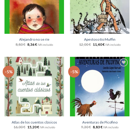
deseos
deseos
Alejandro no se ríe
Apestoso tío Muffin
8,80
€
8,36
€
12,00
€
11,40
€
IVA incluido
IVA incluido
Añadir
Añadir
-5%
-5%
a la
a la
lista
lista
de
de
deseos
deseos
Atlas de los cuentos clásicos
Aventuras de Picofino
16,00
€
15,20
€
9,30
€
8,83
€
IVA incluido
IVA incluido