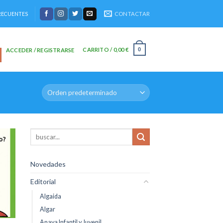
CONTACTAR
RECUENTES
CARRITO /
0,00
€
0
ACCEDER / REGISTRARSE
dir
la
Novedades
sta
e
eos
Editorial
Algaida
Algar
Anaya Infantil y Juvenil