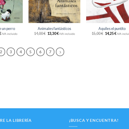
deseos
deseos
des
+
+
e un perro
Animales fantásticos
Aquiles el puntito
€
14,00
€
13,30
€
15,00
€
14,25
€
IVA incluido
IVA incluido
IVA inclu
2
3
4
5
6
7
RE LA LIBRERÍA
¡BUSCA Y ENCUENTRA!