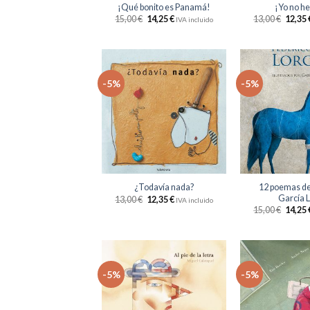
¡Qué bonito es Panamá!
¡Yo no he
15,00
€
14,25
€
13,00
€
12,35
IVA incluido
-5%
-5%
Añadir
a la
lista
de
deseos
+
+
12 poemas de
¿Todavía nada?
García 
13,00
€
12,35
€
IVA incluido
15,00
€
14,25
-5%
-5%
Añadir
a la
lista
de