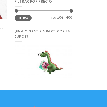
eos
FILTRAR POR PRECIO
Precio
Precio
Precio:
0 €
—
40 €
FILTRAR
mínimo
máximo
ido
¡ENVÍO GRATIS A PARTIR DE 35
EUROS!