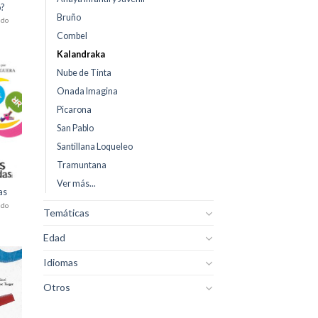
o?
Bruño
ido
Combel
Kalandraka
Nube de Tinta
dir
Onada Imagina
la
sta
Picarona
e
eos
San Pablo
Santillana Loqueleo
Tramuntana
Ver más...
as
ido
Temáticas
Edad
Idiomas
dir
Otros
la
sta
e