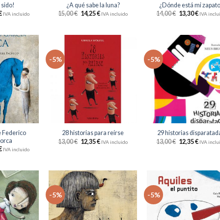
 sido!
¿A qué sabe la luna?
¿Dónde está mi zapat
€
15,00
€
14,25
€
14,00
€
13,30
€
IVA incluido
IVA incluido
IVA inclu
-5%
-5%
Añadir
Añadir
Aña
a la
a la
a 
lista
lista
li
de
de
d
deseos
deseos
des
+
+
 Federico
28 historias para reírse
29 historias disparatad
Lorca
13,00
€
12,35
€
13,00
€
12,35
€
IVA incluido
IVA inclu
€
IVA incluido
-5%
-5%
Añadir
Añadir
Aña
a la
a la
a 
lista
lista
li
de
de
d