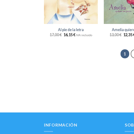
deseos
+
+
Al pie de la letra
Amelia quier
17,00
€
16,15
€
13,00
€
12,35
IVA incluido
1
INFORMACIÓN
SOB