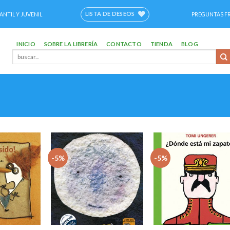
LISTA DE DESEOS
ANTIL Y JUVENIL
PREGUNTAS F
INICIO
SOBRE LA LIBRERÍA
CONTACTO
TIENDA
BLOG
Buscar
por:
-5%
-5%
Añadir
Añadir
Aña
a la
a la
a 
lista
lista
li
de
de
d
deseos
deseos
des
+
+