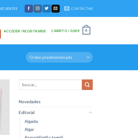
CONTACTAR
RECUENTES
CARRITO /
0,00
€
0
ACCEDER / REGISTRARSE
dir
la
Novedades
sta
e
eos
Editorial
Algaida
Algar
Anaya Infantil y Juvenil