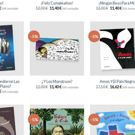
ío!
¡Feliz Cumpleaños!
¡Ningún Beso Para Mi
€
12,00
€
11,40
€
12,00
€
11,40
€
IVA incluido
IVA incluido
IVA inclu
-5%
-5%
Añadir
Añadir
Aña
a la
a la
a 
lista
lista
li
de
de
d
deseos
deseos
des
+
+
ndieron Las
¿Y Los Monstruos?
Amos Y El País Negro
 Piano?
12,00
€
11,40
€
17,50
€
16,62
€
IVA incluido
IVA inclu
€
IVA incluido
-5%
-5%
Añadir
Añadir
Aña
a la
a la
a 
lista
lista
li
de
de
d