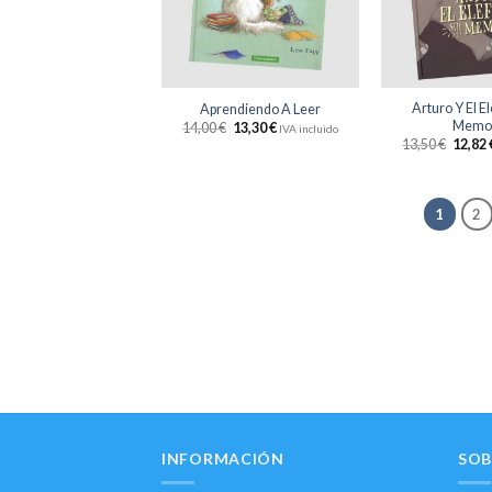
deseos
+
+
Arturo Y El El
Aprendiendo A Leer
Memor
14,00
€
13,30
€
IVA incluido
13,50
€
12,82
1
2
INFORMACIÓN
SOB