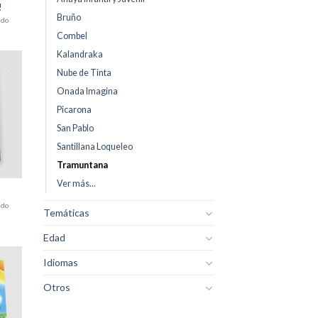
!
Bruño
ido
Combel
Kalandraka
Nube de Tinta
dir
Onada Imagina
la
sta
Picarona
e
eos
San Pablo
Santillana Loqueleo
Tramuntana
Ver más...
ido
Temáticas
Edad
Idiomas
dir
Otros
la
sta
e