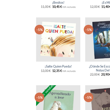
¡Besitos!
¡Es M
11,00
€
10,45
€
12,00
€
11,40
IVA incluido
-5%
-5%
Añadir
a la
lista
de
deseos
+
+
¿Dónde Se Esco
¡Salte Quien Pueda!
Notas Del
13,00
€
12,35
€
IVA incluido
22,00
€
20,90
-5%
-5%
Añadir
a la
lista
de