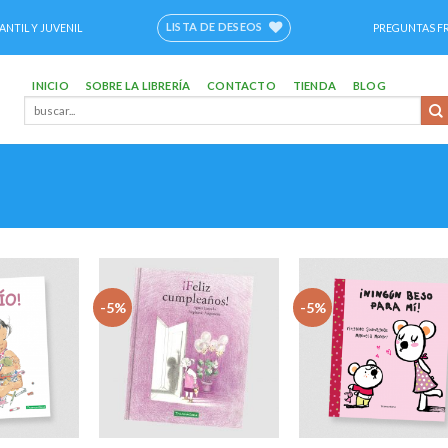
LISTA DE DESEOS
ANTIL Y JUVENIL
PREGUNTAS F
INICIO
SOBRE LA LIBRERÍA
CONTACTO
TIENDA
BLOG
Buscar
por:
-5%
-5%
Añadir
Añadir
Aña
a la
a la
a 
lista
lista
li
de
de
d
deseos
deseos
des
+
+