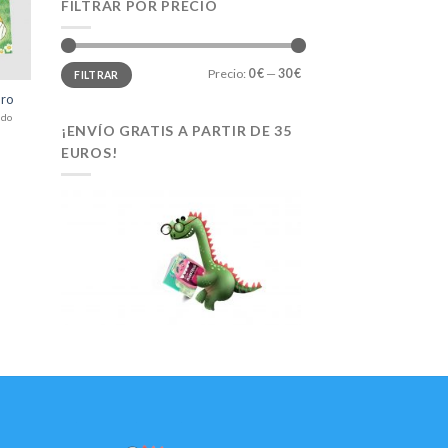
eos
FILTRAR POR PRECIO
Precio
Precio
Precio:
0 €
—
30 €
FILTRAR
mínimo
máximo
aro
ido
¡ENVÍO GRATIS A PARTIR DE 35
EUROS!