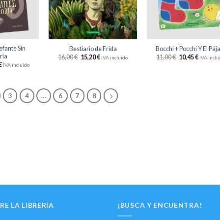
deseos
deseos
des
+
+
efante Sin
Bestiario de Frida
Bocchi + Pocchi Y El Páj
ia
16,00
€
15,20
€
11,00
€
10,45
€
IVA incluido
IVA inclu
€
IVA incluido
3
4
…
6
7
8
RE LA LIBRERÍA
¡BUSCA Y ENCUENTRA!