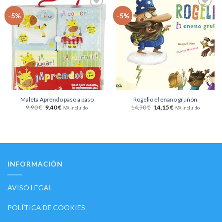
Añadir
Añadir
-5%
-5%
a la
a la
lista
lista
de
de
deseos
deseos
Maleta Aprendo paso a paso
Rogelio el enano gruñón
9,90
€
9,40
€
14,90
€
14,15
€
IVA incluido
IVA incluido
INFORMACIÓN
AVISO LEGAL
POLÍTICA DE COOKIES