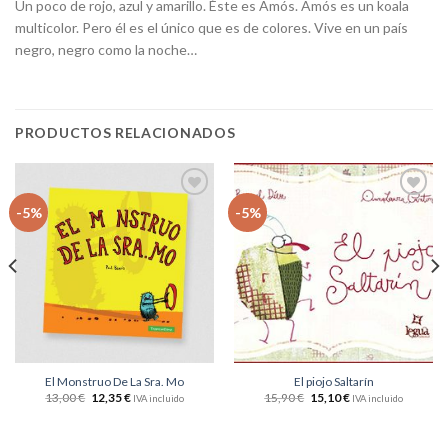
Un poco de rojo, azul y amarillo. Éste es Amós. Amós es un koala
multicolor. Pero él es el único que es de colores. Vive en un país
negro, negro como la noche…
PRODUCTOS RELACIONADOS
Añadir
Añadir
-5%
-5%
a la
a la
lista
lista
de
de
deseos
deseos
El Monstruo De La Sra. Mo
El piojo Saltarín
13,00
€
12,35
€
15,90
€
15,10
€
IVA incluido
IVA incluido