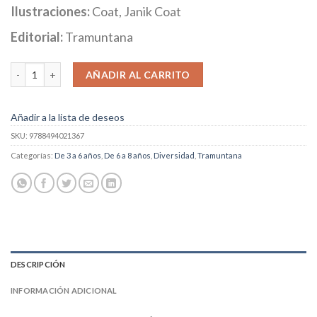
Ilustraciones:
Coat, Janik Coat
Editorial:
Tramuntana
Amos Y El País Negro cantidad
AÑADIR AL CARRITO
Añadir a la lista de deseos
SKU:
9788494021367
Categorías:
De 3 a 6 años
,
De 6 a 8 años
,
Diversidad
,
Tramuntana
DESCRIPCIÓN
INFORMACIÓN ADICIONAL