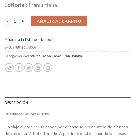
Editorial:
Tramuntana
Chloe Y El León cantidad
AÑADIR AL CARRITO
Añadir a la lista de deseos
SKU:
9788416578009
Categorías:
Aventuras
,
De 6 a 8 años
,
Tramuntana
DESCRIPCIÓN
INFORMACIÓN ADICIONAL
Un viaje al parque, un paseo por el bosque, un destello de dientes
detrás de un árbol retorcido. A partir de aquí es cuando las cosas