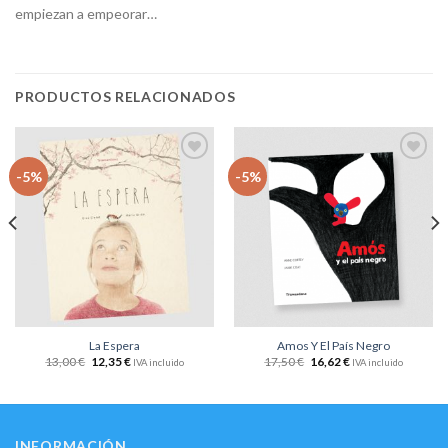
empiezan a empeorar…
PRODUCTOS RELACIONADOS
Añadir
Añadir
-5%
-5%
a la
a la
lista
lista
de
de
deseos
deseos
La Espera
Amos Y El País Negro
13,00
€
12,35
€
17,50
€
16,62
€
IVA incluido
IVA incluido
INFORMACIÓN