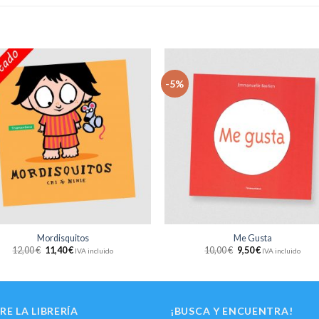
-5%
Añadir
Aña
a la
a 
lista
li
de
d
deseos
des
+
Mordisquitos
Me Gusta
12,00
€
11,40
€
10,00
€
9,50
€
IVA incluido
IVA incluido
RE LA LIBRERÍA
¡BUSCA Y ENCUENTRA!