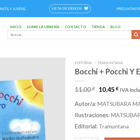
LISTA DE DESEOS
ANTIL Y JUVENIL
PREGUNTAS F
INICIO
SOBRE LA LIBRERÍA
CONTACTO
TIENDA
BLOG
Buscar
por:
EDITORIAL
/
TRAMUNTANA
Bocchi + Pocchi Y E
Añadir
a la
lista de
11,00
€
10,45
€
IVA incl
deseos
Autor/a:
MATSUBARA MA
Ilustraciones:
MATSUBAR
Editorial:
Tramuntana