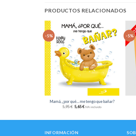
PRODUCTOS RELACIONADOS
-5%
-5%
Añadir
Añadir
a la
a la
lista
lista
de
de
deseos
deseos
+
+
 Manos
Mamá, ¿por qué… me tengo que bañar?
35
€
5,95
€
5,65
€
IVA incluido
IVA incluido
INFORMACIÓN
SOB