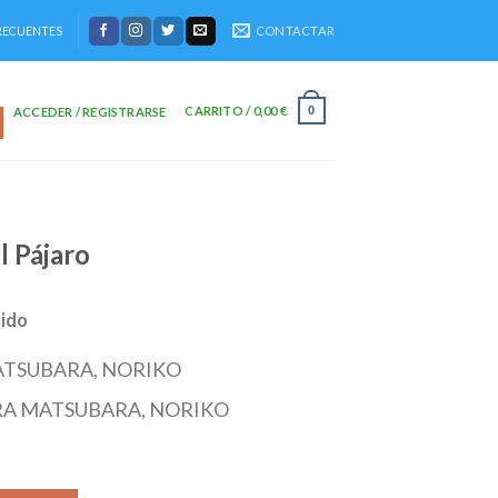
CONTACTAR
RECUENTES
CARRITO /
0,00
€
0
ACCEDER / REGISTRARSE
l Pájaro
uido
TSUBARA, NORIKO
A MATSUBARA, NORIKO