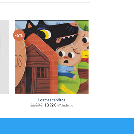
-5%
dir
Añadir
la
a la
sta
lista
e
de
eos
deseos
+
Los tres cerditos
11,50
€
10,92
€
IVA incluido