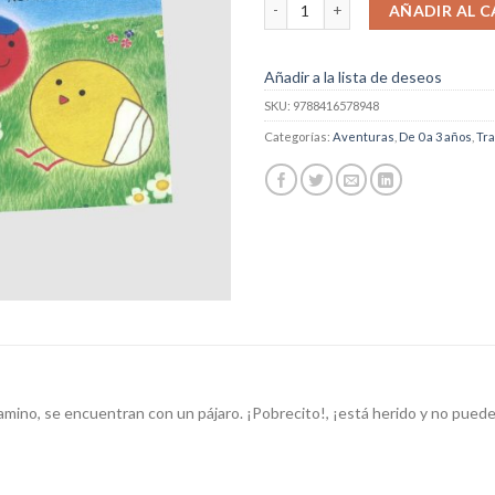
Bocchi + Pocchi Y El Pájaro cantida
AÑADIR AL C
Añadir a la lista de deseos
SKU:
9788416578948
Categorías:
Aventuras
,
De 0 a 3 años
,
Tr
 camino, se encuentran con un pájaro. ¡Pobrecito!, ¡está herido y no puede 