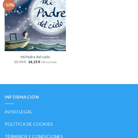
Añadir
-10%
a la
lista
de
deseos
Mi Padre del cielo
15,90
€
14,25
€
IVA incluido
INFORMACIÓN
AVISO LEGAL
POLÍTICA DE COOKIES
TÉRMINOS Y CONDICIONES