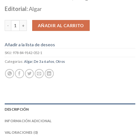
Editorial:
Algar
Ahora me llamo Luisa cantidad
AÑADIR AL CARRITO
Añadir a la lista de deseos
SKU:
978-84-9142-052-1
Categorías:
Algar
,
De 3 a 6 años
,
Otros
DESCRIPCIÓN
INFORMACIÓN ADICIONAL
VALORACIONES (0)