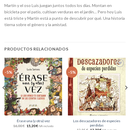
Martín y el oso Luis juegan juntos todos los días. Montan en
bicicleta por el patio, cultivan verduras en el jardín… Pero hoy Luis
está triste y Martín está a punto de descubrir por qué. Una historia
tierna sobre el género y la amistad.
PRODUCTOS RELACIONADOS
Añadir
Añadir
-5%
-5%
a la
a la
lista
lista
de
de
deseos
deseos
Los descazadores de especies
Érase una (y otra) vez
perdidas
16,00
€
15,20
€
IVA incluido
12,95
€
12,30
€