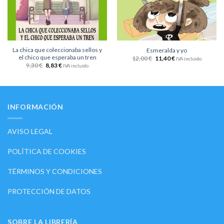
La chica que coleccionaba sellos y
Esmeralda y yo
el chico que esperaba un tren
12,00
€
11,40
€
IVA incluido
9,30
€
8,83
€
IVA incluido
INFORMACIÓN
AVISO LEGAL
POLÍTICA DE COOKIES
TÉRMINOS Y CONDICIONES
PROTECCIÓN DE DATOS
SOBRE LA LIBRERÍA