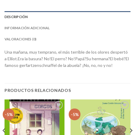
DESCRIPCIÓN
INFORMACIÓN ADICIONAL
VALORACIONES (0)
Una mañana, muy temprano, el más terrible de los olores despertó
a Elliot.Era la basura? No!El perro? No!Papá?Su hermana?El bebé?El
famoso gerfartzenschnaffel de la abuela? ¡No, no, no y no!
PRODUCTOS RELACIONADOS
Añadir
Añadir
-5%
-5%
a la
a la
lista
lista
de
de
deseos
deseos