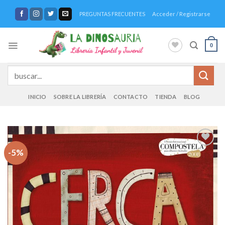
Saltar
Acceder / Registrarse
PREGUNTAS FRECUENTES
al
contenido
0
Buscar
por:
INICIO
SOBRE LA LIBRERÍA
CONTACTO
TIENDA
BLOG
-5%
Añadir
a la
lista de
deseos