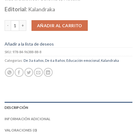
Editorial:
Kalandraka
Cerca cantidad
AÑADIR AL CARRITO
Añadir a la lista de deseos
SKU:
978-84-96388-88-8
Categorías:
De 3 a 6 años
,
De 6 a 8 años
,
Educación emocional
,
Kalandraka
DESCRIPCIÓN
INFORMACIÓN ADICIONAL
VALORACIONES (0)