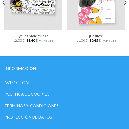
deseos
deseos
¿Y Los Monstruos?
¡Besitos!
12,00
€
11,40
€
11,00
€
10,45
€
IVA incluido
IVA incluido
INFORMACIÓN
AVISO LEGAL
POLÍTICA DE COOKIES
TÉRMINOS Y CONDICIONES
PROTECCIÓN DE DATOS