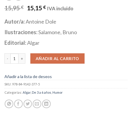
15,95
€
15,15
€
IVA incluido
Autor/a:
Antoine Dole
Ilustraciones:
Salamone, Bruno
Editorial:
Algar
Cómo educar al monstruo del armario cantidad
AÑADIR AL CARRITO
Añadir a la lista de deseos
SKU:
978-84-9142-377-5
Categorías:
Algar
,
De 3 a 6 años
,
Humor