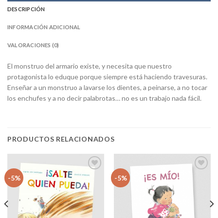
DESCRIPCIÓN
INFORMACIÓN ADICIONAL
VALORACIONES (0)
El monstruo del armario existe, y necesita que nuestro
protagonista lo eduque porque siempre está haciendo travesuras.
Enseñar a un monstruo a lavarse los dientes, a peinarse, a no tocar
los enchufes y a no decir palabrotas… no es un trabajo nada fácil.
PRODUCTOS RELACIONADOS
Añadir
Añadir
-5%
-5%
a la
a la
lista
lista
de
de
deseos
deseos