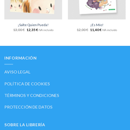
¡Salte Quien Pueda!
¡Es Mío!
13,00
€
12,35
€
12,00
€
11,40
€
IVA incluido
IVA incluido
INFORMACIÓN
AVISO LEGAL
POLÍTICA DE COOKIES
TÉRMINOS Y CONDICIONES
PROTECCIÓN DE DATOS
SOBRE LA LIBRERÍA