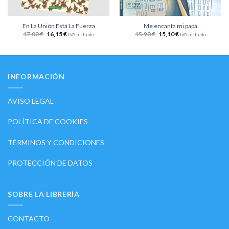
En La Unión Está La Fuerza
Me encanta mi papá
17,00
€
16,15
€
15,90
€
15,10
€
IVA incluido
IVA incluido
INFORMACIÓN
AVISO LEGAL
POLÍTICA DE COOKIES
TÉRMINOS Y CONDICIONES
PROTECCIÓN DE DATOS
SOBRE LA LIBRERÍA
CONTACTO