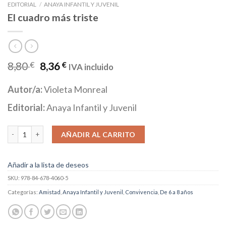
EDITORIAL
/
ANAYA INFANTIL Y JUVENIL
El cuadro más triste
8,80
€
8,36
€
IVA incluido
Autor/a:
Violeta Monreal
Editorial:
Anaya Infantil y Juvenil
El cuadro más triste cantidad
AÑADIR AL CARRITO
Añadir a la lista de deseos
SKU:
978-84-678-4060-5
Categorías:
Amistad
,
Anaya Infantil y Juvenil
,
Convivencia
,
De 6 a 8 años