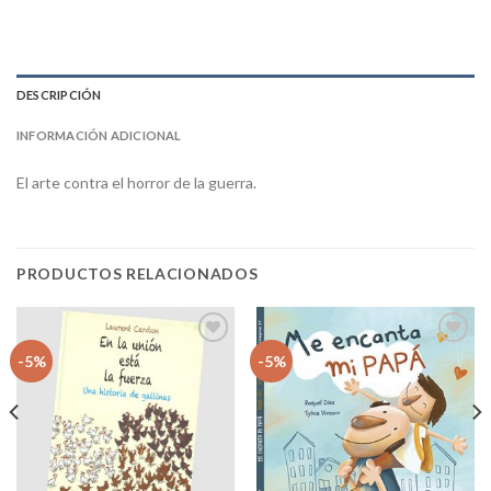
DESCRIPCIÓN
INFORMACIÓN ADICIONAL
El arte contra el horror de la guerra.
PRODUCTOS RELACIONADOS
Añadir
Añadir
-5%
-5%
a la
a la
lista
lista
de
de
deseos
deseos