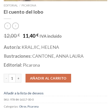
EDITORIAL
/
PICARONA
El cuento del lobo
12,00
€
11,40
€
IVA incluido
Autor/a:
KRALJIC, HELENA
Ilustraciones:
CANTONE, ANNA LAURA
Editorial:
Picarona
El cuento del lobo cantidad
AÑADIR AL CARRITO
Añadir a la lista de deseos
SKU:
978-84-16117-00-0
Categorías:
Otros
,
Picarona