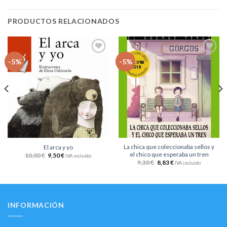
PRODUCTOS RELACIONADOS
Añadir
Añadir
-5%
-5%
a la
a la
lista
lista
de
de
deseos
deseos
La chica que coleccionaba sellos y
El arca y yo
el chico que esperaba un tren
10,00
€
9,50
€
IVA incluido
9,30
€
8,83
€
IVA incluido
INFORMACIÓN