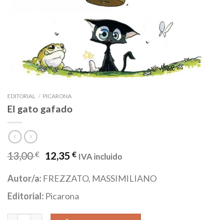
EDITORIAL
/
PICARONA
El gato gafado
13,00
€
12,35
€
IVA incluido
Autor/a:
FREZZATO, MASSIMILIANO
Editorial:
Picarona
El gato gafado cantidad