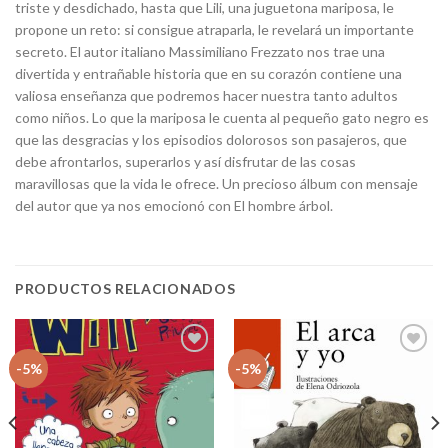
triste y desdichado, hasta que Lili, una juguetona mariposa, le
propone un reto: si consigue atraparla, le revelará un importante
secreto. El autor italiano Massimiliano Frezzato nos trae una
divertida y entrañable historia que en su corazón contiene una
valiosa enseñanza que podremos hacer nuestra tanto adultos
como niños. Lo que la mariposa le cuenta al pequeño gato negro es
que las desgracias y los episodios dolorosos son pasajeros, que
debe afrontarlos, superarlos y así disfrutar de las cosas
maravillosas que la vida le ofrece. Un precioso álbum con mensaje
del autor que ya nos emocionó con El hombre árbol.
PRODUCTOS RELACIONADOS
Añadir
Añadir
-5%
-5%
a la
a la
lista
lista
de
de
deseos
deseos