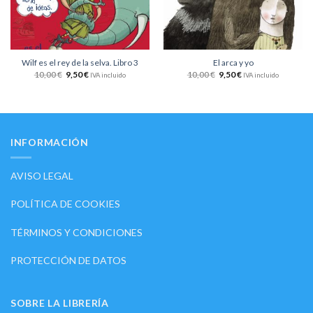
Wilf es el rey de la selva. Libro 3
El arca y yo
10,00
€
9,50
€
10,00
€
9,50
€
IVA incluido
IVA incluido
INFORMACIÓN
AVISO LEGAL
POLÍTICA DE COOKIES
TÉRMINOS Y CONDICIONES
PROTECCIÓN DE DATOS
SOBRE LA LIBRERÍA