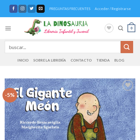
Saltar
Acceder / Registrarse
PREGUNTAS FRECUENTES
al
contenido
0
Buscar
por:
INICIO
SOBRE LA LIBRERÍA
CONTACTO
TIENDA
BLOG
-5%
Añadir
a la
lista de
deseos