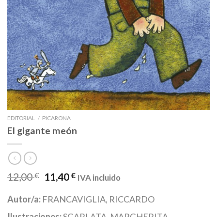
EDITORIAL
/
PICARONA
El gigante meón
12,00
€
11,40
€
IVA incluido
Autor/a:
FRANCAVIGLIA, RICCARDO
Ilustraciones:
SGARLATA, MARGHERITA