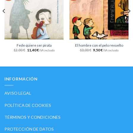
lista
lista
de
de
deseos
deseos
Fede quiere ser pirata
El hombre con el pelo revuelto
12,00
€
11,40
€
10,00
€
9,50
€
IVA incluido
IVA incluido
INFORMACIÓN
AVISO LEGAL
POLÍTICA DE COOKIES
TÉRMINOS Y CONDICIONES
PROTECCIÓN DE DATOS