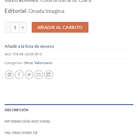
Editorial:
Onada Imagina
El gripau Estanislau …i altres poemes cantidad
AÑADIR AL CARRITO
Añadir a la lista de deseos
SKU:
978-84-16505-89-0
Categorías:
Otros
,
Valenciano
DESCRIPCIÓN
INFORMACIÓN ADICIONAL
VALORACIONES (0)