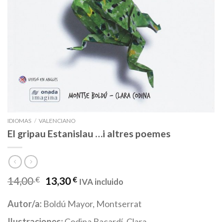
IDIOMAS
/
VALENCIANO
El gripau Estanislau …i altres poemes
14,00
€
13,30
€
IVA incluido
Autor/a:
Boldú Mayor, Montserrat
Ilustraciones:
Codina Bacardí, Clara