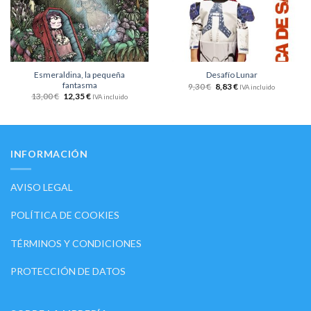
Esmeraldina, la pequeña
Desafío Lunar
fantasma
9,30
€
8,83
€
IVA incluido
13,00
€
12,35
€
IVA incluido
INFORMACIÓN
AVISO LEGAL
POLÍTICA DE COOKIES
TÉRMINOS Y CONDICIONES
PROTECCIÓN DE DATOS