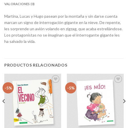
VALORACIONES (0)
Martina, Lucas y Hugo pasean por la montaña y sin darse cuenta
marcan un signo de interrogación gigante en la nieve. De repente,
les sorprende un avión volando en zigzag, que acaba estrellándose.
Los protagonistas no se imaginan que el interrogante gigante les
ha salvado la vida.
PRODUCTOS RELACIONADOS
Añadir
Añadir
-5%
-5%
a la
a la
lista
lista
de
de
deseos
deseos