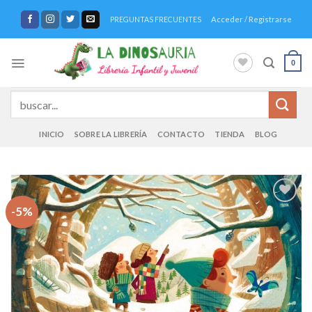
Saltar
Acceder / Registrarse
PREGUNTAS FRECUENTES
al
contenido
0
Buscar
por:
INICIO
SOBRE LA LIBRERÍA
CONTACTO
TIENDA
BLOG
-5%
Añadir
a la
lista de
deseos