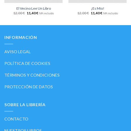
El Vecino Lee Un Libro
¡Es Mío!
12,00
€
11,40
€
12,00
€
11,40
€
IVA incluido
IVA incluido
INFORMACIÓN
AVISO LEGAL
POLÍTICA DE COOKIES
TÉRMINOS Y CONDICIONES
PROTECCIÓN DE DATOS
SOBRE LA LIBRERÍA
CONTACTO
NUESTROS LIBROS