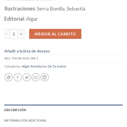
Ilustraciones:
Serra Bonilla, Sebastià
Editorial:
Algar
El interrogante gigante cantidad
AÑADIR AL CARRITO
Añadir a la lista de deseos
SKU:
978-84-9142-094-1
Categorías:
Algar
,
Aventuras
,
De 3 a 6 años
DESCRIPCIÓN
INFORMACIÓN ADICIONAL