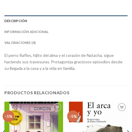
DESCRIPCIÓN
INFORMACIÓN ADICIONAL
VALORACIONES (0)
El perro Rafles, hijito del alma y el corazón de Natacha, sigue
haciendo sus travesuras. Protagoniza graciosos episodios desde
su llegada a la casa y a la vida en familia.
PRODUCTOS RELACIONADOS
Añadir
Añadir
-5%
-5%
a la
a la
lista
lista
de
de
deseos
deseos