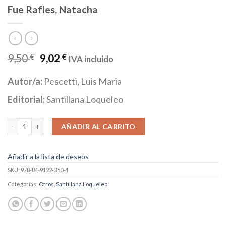
Fue Rafles, Natacha
9,50
€
9,02
€
IVA incluido
Autor/a:
Pescetti, Luis Maria
Editorial:
Santillana Loqueleo
Fue Rafles, Natacha cantidad
AÑADIR AL CARRITO
Añadir a la lista de deseos
SKU:
978-84-9122-350-4
Categorías:
Otros
,
Santillana Loqueleo