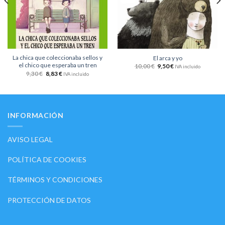
La chica que coleccionaba sellos y
El arca y yo
el chico que esperaba un tren
10,00
€
9,50
€
IVA incluido
9,30
€
8,83
€
IVA incluido
INFORMACIÓN
AVISO LEGAL
POLÍTICA DE COOKIES
TÉRMINOS Y CONDICIONES
PROTECCIÓN DE DATOS