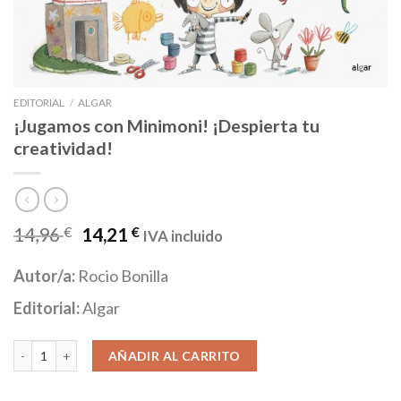
EDITORIAL
/
ALGAR
¡Jugamos con Minimoni! ¡Despierta tu
creatividad!
14,96
€
14,21
€
IVA incluido
Autor/a:
Rocio Bonilla
Editorial:
Algar
¡Jugamos con Minimoni! ¡Despierta tu creatividad! cantidad
AÑADIR AL CARRITO