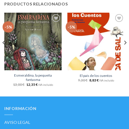
PRODUCTOS RELACIONADOS
Añadir
Añadir
-5%
-5%
a la
a la
lista
lista
de
de
deseos
deseos
Esmeraldina, la pequeña
El país de los cuentos
fantasma
9,30
€
8,83
€
IVA incluido
13,00
€
12,35
€
IVA incluido
INFORMACIÓN
AVISO LEGAL