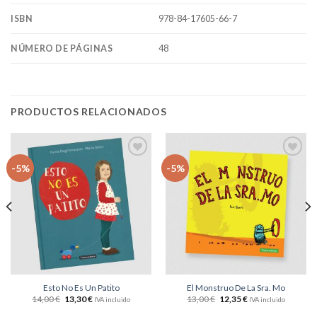
978-84-17605-66-7
ISBN
48
NÚMERO DE PÁGINAS
PRODUCTOS RELACIONADOS
Añadir
Añadir
-5%
-5%
a la
a la
lista
lista
de
de
deseos
deseos
Esto No Es Un Patito
El Monstruo De La Sra. Mo
14,00
€
13,30
€
13,00
€
12,35
€
IVA incluido
IVA incluido