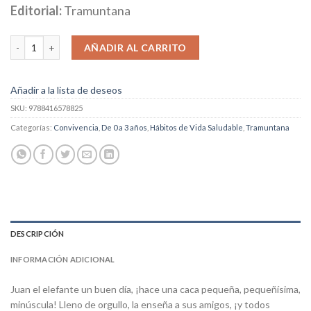
Editorial:
Tramuntana
La Caquita cantidad
AÑADIR AL CARRITO
Añadir a la lista de deseos
SKU:
9788416578825
Categorías:
Convivencia
,
De 0 a 3 años
,
Hábitos de Vida Saludable
,
Tramuntana
DESCRIPCIÓN
INFORMACIÓN ADICIONAL
Juan el elefante un buen día, ¡hace una caca pequeña, pequeñísima,
minúscula! Lleno de orgullo, la enseña a sus amigos, ¡y todos