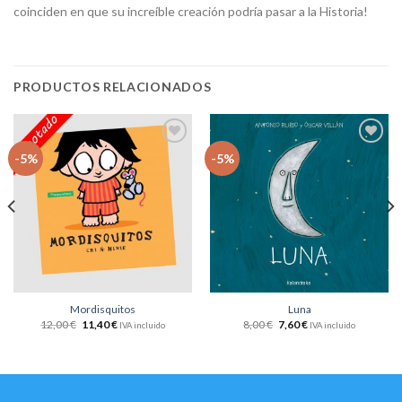
coinciden en que su increíble creación podría pasar a la Historia!
PRODUCTOS RELACIONADOS
Añadir
Añadir
-5%
-5%
a la
a la
lista
lista
de
de
deseos
deseos
Mordisquitos
Luna
12,00
€
11,40
€
8,00
€
7,60
€
IVA incluido
IVA incluido