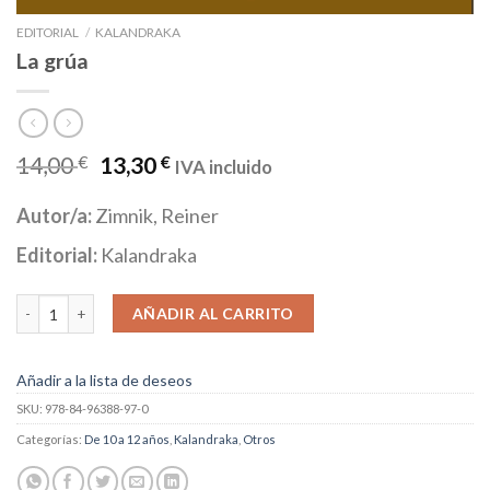
EDITORIAL
/
KALANDRAKA
La grúa
14,00
€
13,30
€
IVA incluido
Autor/a:
Zimnik, Reiner
Editorial:
Kalandraka
La grúa cantidad
AÑADIR AL CARRITO
Añadir a la lista de deseos
SKU:
978-84-96388-97-0
Categorías:
De 10 a 12 años
,
Kalandraka
,
Otros