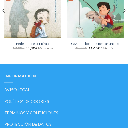
lista
lista
de
de
deseos
deseos
Fede quiere ser pirata
Cazar un bosque, pescar un mar
12,00
€
11,40
€
12,00
€
11,40
€
IVA incluido
IVA incluido
INFORMACIÓN
AVISO LEGAL
POLÍTICA DE COOKIES
TÉRMINOS Y CONDICIONES
PROTECCIÓN DE DATOS