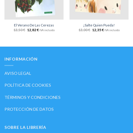
El Verano De Las Cerezas
¡Salte Quien Pueda!
13,50
€
12,82
€
13,00
€
12,35
€
IVA incluido
IVA incluido
INFORMACIÓN
AVISO LEGAL
POLÍTICA DE COOKIES
TÉRMINOS Y CONDICIONES
PROTECCIÓN DE DATOS
SOBRE LA LIBRERÍA