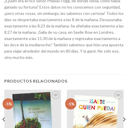
¿Quién era el rico señor Phileas Fogg, de dónde venía, cómo había
ganado su fortuna? Estos datos no los conocemos con seguridad,
¡pero otras cosas, sin embargo, las sabemos con certeza! Todos los
días se despertaba exactamente a las 8 de la mañana. Desayunaba
exactamente a las 8.23 de la mañana. Se afeitaba exactamente a las
8.27 de la mañana. ¡Salía de su casa, en Savile Row en Londres,
exactamente a las 11.30 de la mañana y regresaba exactamente a
las doce de la medianoche! También sabemos que hizo una apuesta
para viajar alrededor del mundo en 80 días. Y la ganó. No sólo eso,
sino mucho más.
PRODUCTOS RELACIONADOS
Añadir
Añadir
-5%
-5%
a la
a la
lista
lista
de
de
deseos
deseos