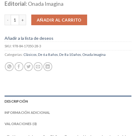
Editorial:
Onada Imagina
La vuelta al mundo en 80 días cantidad
AÑADIR AL CARRITO
Añadir a la lista de deseos
SKU:
978-84-17050-28-3
Categorías:
Clásicos
,
De 6 a 8 años
,
De 8 a 10 años
,
Onada Imagina
DESCRIPCIÓN
INFORMACIÓN ADICIONAL
VALORACIONES (0)