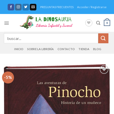
Saltar
Acceder / Registrarse
PREGUNTAS FRECUENTES
al
contenido
0
Buscar
por:
INICIO
SOBRE LA LIBRERÍA
CONTACTO
TIENDA
BLOG
-5%
Añadir
a la
lista de
deseos