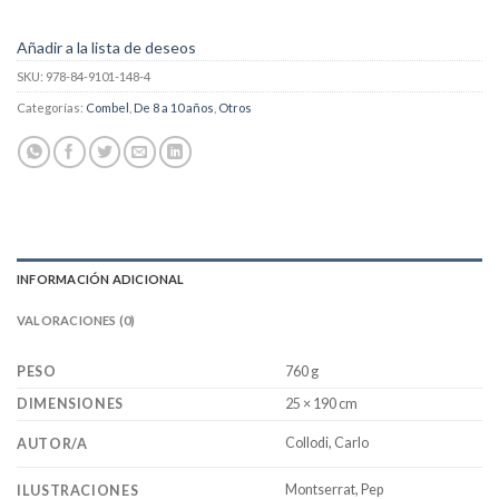
Añadir a la lista de deseos
SKU:
978-84-9101-148-4
Categorías:
Combel
,
De 8 a 10 años
,
Otros
INFORMACIÓN ADICIONAL
VALORACIONES (0)
PESO
760 g
DIMENSIONES
25 × 190 cm
Collodi, Carlo
AUTOR/A
Montserrat, Pep
ILUSTRACIONES