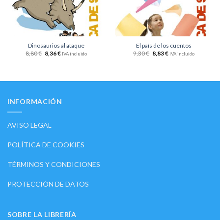
Dinosaurios al ataque
El país de los cuentos
8,80
€
8,36
€
9,30
€
8,83
€
IVA incluido
IVA incluido
INFORMACIÓN
AVISO LEGAL
POLÍTICA DE COOKIES
TÉRMINOS Y CONDICIONES
PROTECCIÓN DE DATOS
SOBRE LA LIBRERÍA