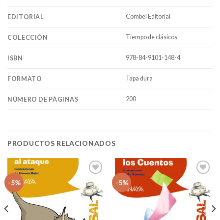
Combel Editorial
EDITORIAL
Tiempo de clásicos
COLECCIÓN
978-84-9101-148-4
ISBN
Tapa dura
FORMATO
200
NÚMERO DE PÁGINAS
PRODUCTOS RELACIONADOS
Añadir
Añadir
-5%
-5%
a la
a la
lista
lista
de
de
deseos
deseos