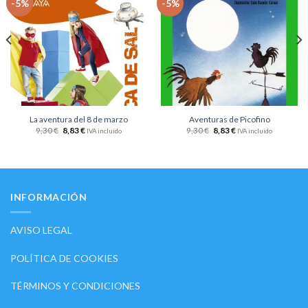
-5%
-5%
a la
a la
lista
lista
de
de
deseos
deseos
La aventura del 8 de marzo
Aventuras de Picofino
9,30
€
8,83
€
9,30
€
8,83
€
IVA incluido
IVA incluido
INFORMACIÓN
AVISO LEGAL
POLÍTICA DE COOKIES
TÉRMINOS Y CONDICIONES