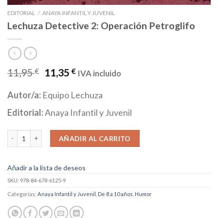
EDITORIAL
/
ANAYA INFANTIL Y JUVENIL
Lechuza Detective 2: Operación Petroglifo
11,95
€
11,35
€
IVA incluido
Autor/a:
Equipo Lechuza
Editorial:
Anaya Infantil y Juvenil
Lechuza Detective 2: Operación Petroglifo cantidad
AÑADIR AL CARRITO
Añadir a la lista de deseos
SKU:
978-84-678-6125-9
Categorías:
Anaya Infantil y Juvenil
,
De 8 a 10 años
,
Humor