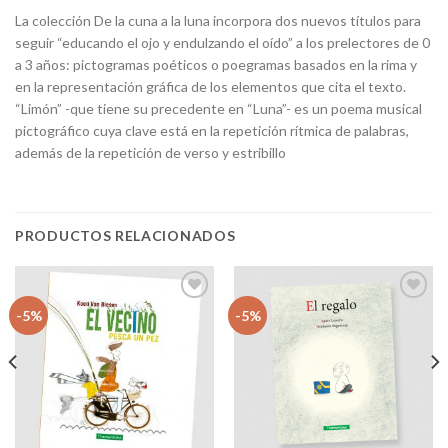
La colección De la cuna a la luna incorpora dos nuevos títulos para
seguir “educando el ojo y endulzando el oído” a los prelectores de 0
a 3 años: pictogramas poéticos o poegramas basados en la rima y
en la representación gráfica de los elementos que cita el texto.
“Limón” -que tiene su precedente en “Luna”- es un poema musical
pictográfico cuya clave está en la repetición rítmica de palabras,
además de la repetición de verso y estribillo
PRODUCTOS RELACIONADOS
Añadir
Añadir
-5%
-5%
a la
a la
lista
lista
de
de
deseos
deseos