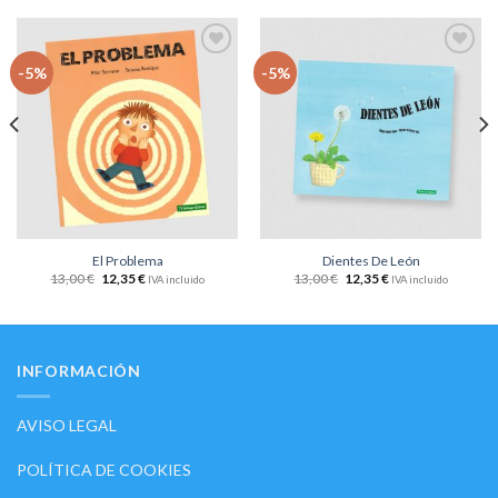
Añadir
Añadir
-5%
-5%
a la
a la
lista
lista
de
de
deseos
deseos
El Problema
Dientes De León
13,00
€
12,35
€
13,00
€
12,35
€
IVA incluido
IVA incluido
INFORMACIÓN
AVISO LEGAL
POLÍTICA DE COOKIES