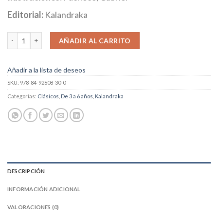
Editorial:
Kalandraka
Los cuatro amigos cantidad
AÑADIR AL CARRITO
Añadir a la lista de deseos
SKU:
978-84-92608-30-0
Categorías:
Clásicos
,
De 3 a 6 años
,
Kalandraka
DESCRIPCIÓN
INFORMACIÓN ADICIONAL
VALORACIONES (0)