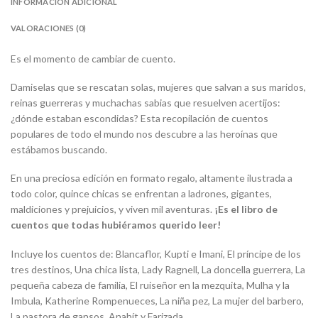
INFORMACIÓN ADICIONAL
VALORACIONES (0)
Es el momento de cambiar de cuento.
Damiselas que se rescatan solas, mujeres que salvan a sus maridos,
reinas guerreras y muchachas sabias que resuelven acertijos:
¿dónde estaban escondidas? Esta recopilación de cuentos
populares de todo el mundo nos descubre a las heroínas que
estábamos buscando.
En una preciosa edición en formato regalo, altamente ilustrada a
todo color, quince chicas se enfrentan a ladrones, gigantes,
maldiciones y prejuicios, y viven mil aventuras.
¡Es el libro de
cuentos que todas hubiéramos querido leer!
Incluye los cuentos de: Blancaflor, Kupti e Imani, El príncipe de los
tres destinos, Una chica lista, Lady Ragnell, La doncella guerrera, La
pequeña cabeza de familia, El ruiseñor en la mezquita, Mulha y la
Imbula, Katherine Rompenueces, La niña pez, La mujer del barbero,
La pastora de gansos, Anahít y Farizada.