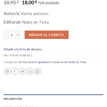
18,95
€
18,00
€
IVA incluido
Autor/a:
Varios autores,
Editorial:
Nube de Tinta
Los cuentos que nunca nos contaron cantidad
AÑADIR AL CARRITO
Añadir a la lista de deseos
SKU:
978-84-16588-83-1
Categorías:
De 10 a 12 años
,
Igualdad y Coeducación
,
Nube de Tinta
DESCRIPCIÓN