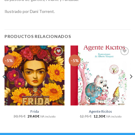
Ilustrado por Dani Torrent.
PRODUCTOS RELACIONADOS
Añadir
Añadir
-5%
-5%
a la
a la
lista
lista
de
de
deseos
deseos
Frida
Agente Ricitos
30,95
€
29,40
€
12,95
€
12,30
€
IVA incluido
IVA incluido