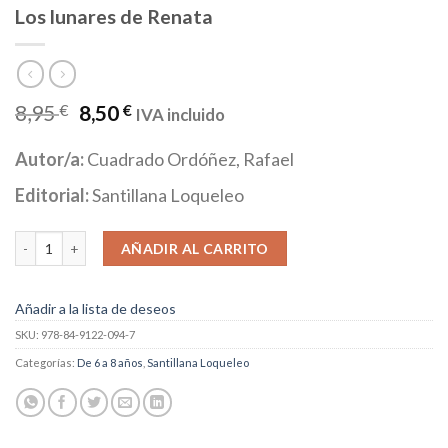
Los lunares de Renata
8,95
€
8,50
€
IVA incluido
Autor/a:
Cuadrado Ordóñez, Rafael
Editorial:
Santillana Loqueleo
Los lunares de Renata cantidad
AÑADIR AL CARRITO
Añadir a la lista de deseos
SKU:
978-84-9122-094-7
Categorías:
De 6 a 8 años
,
Santillana Loqueleo