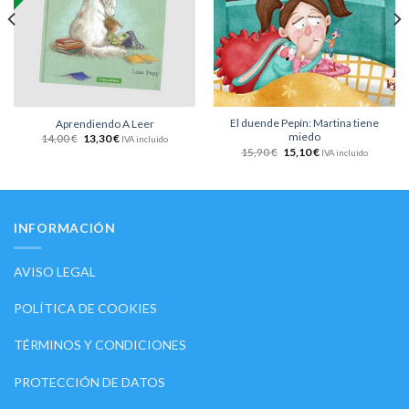
de
de
deseos
deseos
El duende Pepín: Martina tiene
Aprendiendo A Leer
miedo
14,00
€
13,30
€
IVA incluido
15,90
€
15,10
€
IVA incluido
INFORMACIÓN
AVISO LEGAL
POLÍTICA DE COOKIES
TÉRMINOS Y CONDICIONES
PROTECCIÓN DE DATOS