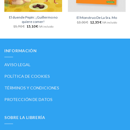
El duende Pepín: ¡Guillermo no
El Monstruo De La Sra. Mo
quiere comer!
13,00
€
12,35
€
IVA incluido
15,90
€
15,10
€
IVA incluido
INFORMACIÓN
AVISO LEGAL
POLÍTICA DE COOKIES
TÉRMINOS Y CONDICIONES
PROTECCIÓN DE DATOS
SOBRE LA LIBRERÍA