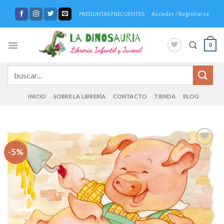
Saltar
Acceder / Registrarse
PREGUNTAS FRECUENTES
al
contenido
0
Buscar
por:
INICIO
SOBRE LA LIBRERÍA
CONTACTO
TIENDA
BLOG
-5%
Añadir
a la
lista de
deseos