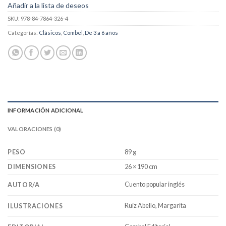
Añadir a la lista de deseos
SKU:
978-84-7864-326-4
Categorías:
Clásicos
,
Combel
,
De 3 a 6 años
INFORMACIÓN ADICIONAL
VALORACIONES (0)
PESO
89 g
DIMENSIONES
26 × 190 cm
Cuento popular inglés
AUTOR/A
Ruiz Abello, Margarita
ILUSTRACIONES