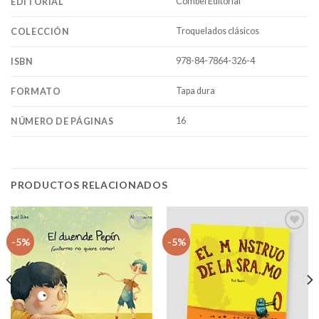
Combel Editorial
EDITORIAL
Troquelados clásicos
COLECCIÓN
978-84-7864-326-4
ISBN
Tapa dura
FORMATO
16
NÚMERO DE PÁGINAS
PRODUCTOS RELACIONADOS
Añadir
Añadir
-5%
-5%
a la
a la
lista
lista
de
de
deseos
deseos