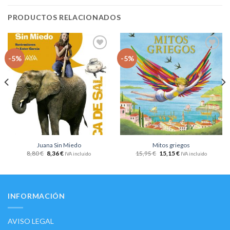
PRODUCTOS RELACIONADOS
Añadir
Añadir
-5%
-5%
a la
a la
lista
lista
de
de
deseos
deseos
Juana Sin Miedo
Mitos griegos
8,80
€
8,36
€
15,95
€
15,15
€
IVA incluido
IVA incluido
INFORMACIÓN
AVISO LEGAL