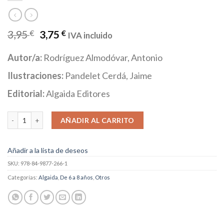
3,95
€
3,75
€
IVA incluido
Autor/a:
Rodríguez Almodóvar, Antonio
Ilustraciones:
Pandelet Cerdá, Jaime
Editorial:
Algaida Editores
Media Lunita nº 62. Las tres naranjitas del amor II cantidad
AÑADIR AL CARRITO
Añadir a la lista de deseos
SKU:
978-84-9877-266-1
Categorías:
Algaida
,
De 6 a 8 años
,
Otros