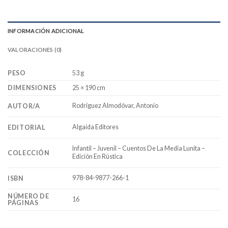
INFORMACIÓN ADICIONAL
VALORACIONES (0)
PESO
53 g
DIMENSIONES
25 × 190 cm
Rodríguez Almodóvar, Antonio
AUTOR/A
Algaida Editores
EDITORIAL
Infantil – Juvenil – Cuentos De La Media Lunita –
COLECCIÓN
Edición En Rústica
978-84-9877-266-1
ISBN
NÚMERO DE
16
PÁGINAS