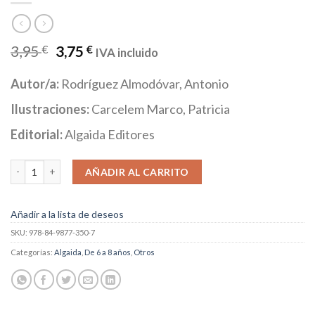
3,95
€
3,75
€
IVA incluido
Autor/a:
Rodríguez Almodóvar, Antonio
Ilustraciones:
Carcelem Marco, Patricia
Editorial:
Algaida Editores
Media Lunita nº 63. Las bodas de la rana y el sapo cantidad
AÑADIR AL CARRITO
Añadir a la lista de deseos
SKU:
978-84-9877-350-7
Categorías:
Algaida
,
De 6 a 8 años
,
Otros