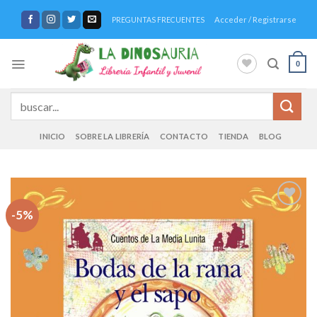
Saltar
Acceder / Registrarse
PREGUNTAS FRECUENTES
al
contenido
0
Buscar
por:
INICIO
SOBRE LA LIBRERÍA
CONTACTO
TIENDA
BLOG
-5%
Añadir
a la
lista de
deseos