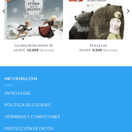
lista
lista
de
de
deseos
deseos
La reina de las nieves 10
El arca y yo
16,00
€
15,20
€
10,00
€
9,50
€
IVA incluido
IVA incluido
INFORMACIÓN
AVISO LEGAL
POLÍTICA DE COOKIES
TÉRMINOS Y CONDICIONES
PROTECCIÓN DE DATOS