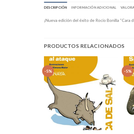
DESCRIPCIÓN
INFORMACIÓN ADICIONAL
VALORA
¡Nueva edición del éxito de Rocio Bonilla “Cara
PRODUCTOS RELACIONADOS
-5%
-5%
Añadir
Añadir
a la
a la
lista
lista
de
de
deseos
deseos
+
+