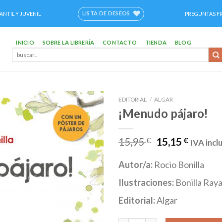
LISTA DE DESEOS
ANTIL Y JUVENIL
PREGUNTAS F
INICIO
SOBRE LA LIBRERÍA
CONTACTO
TIENDA
BLOG
Buscar
por:
EDITORIAL
/
ALGAR
¡Menudo pájaro!
Añadir
a la
lista de
15,95
€
15,15
€
IVA incl
deseos
Autor/a:
Rocio Bonilla
Ilustraciones:
Bonilla Raya
Editorial:
Algar