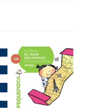
-5%
dir
Añadir
la
a la
sta
lista
e
de
eos
deseos
+