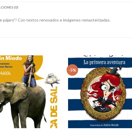
CIONES (0)
 de pájaro”! Con textos renovados e imágenes remasterizadas.
-5%
Añadir
Aña
a la
a 
lista
li
de
d
deseos
des
+