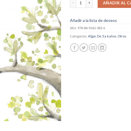
¡Menudo pájaro! cantidad
AÑADIR AL C
Añadir a la lista de deseos
SKU:
978-84-9142-383-6
Categorías:
Algar
,
De 3 a 6 años
,
Otros