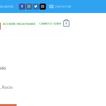
CONTACTAR
RECUENTES
CARRITO /
0,00
€
0
ACCEDER / REGISTRARSE
uido
, Rocio