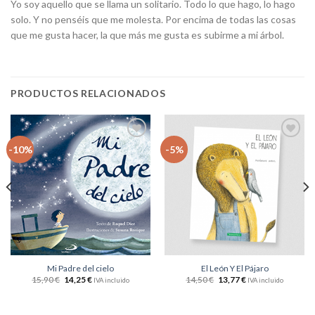
Yo soy aquello que se llama un solitario. Todo lo que hago, lo hago
solo. Y no penséis que me molesta. Por encima de todas las cosas
que me gusta hacer, la que más me gusta es subirme a mi árbol.
PRODUCTOS RELACIONADOS
Añadir
Añadir
-10%
-5%
a la
a la
lista
lista
de
de
deseos
deseos
Mi Padre del cielo
El León Y El Pájaro
15,90
€
14,25
€
14,50
€
13,77
€
IVA incluido
IVA incluido