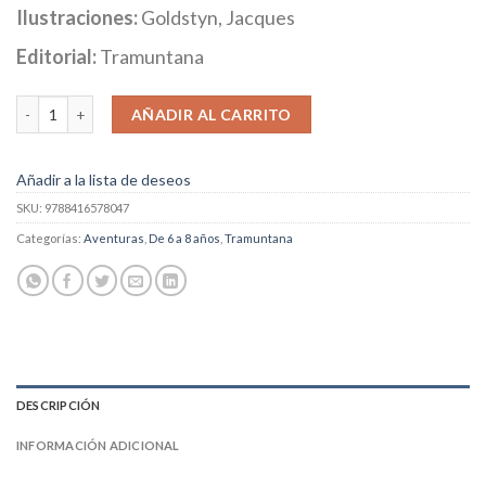
Ilustraciones:
Goldstyn, Jacques
Editorial:
Tramuntana
Mi Gran Árbol cantidad
AÑADIR AL CARRITO
Añadir a la lista de deseos
SKU:
9788416578047
Categorías:
Aventuras
,
De 6 a 8 años
,
Tramuntana
DESCRIPCIÓN
INFORMACIÓN ADICIONAL