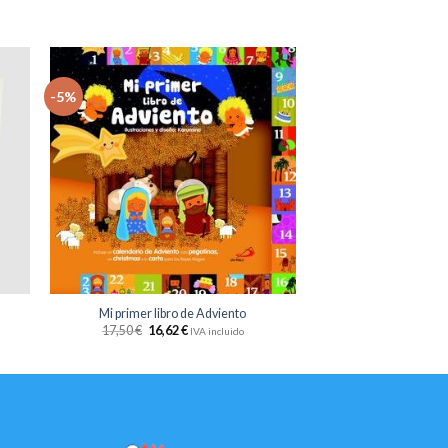
-5%
dir
Añadir
la
a la
sta
lista
e
de
eos
deseos
+
Mi primer libro de Adviento
17,50
€
16,62
€
IVA incluido