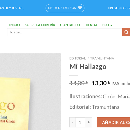
LISTA DE DESEOS
ANTIL Y JUVENIL
PREGUNTAS F
INICIO
SOBRE LA LIBRERÍA
CONTACTO
TIENDA
BLOG
Buscar
por:
EDITORIAL
/
TRAMUNTANA
Mi Hallazgo
Añadir
a la
lista de
14,00
€
13,30
€
IVA incl
deseos
Ilustraciones:
Girón, Mari
Editorial:
Tramuntana
Mi Hallazgo cantidad
AÑADIR AL C