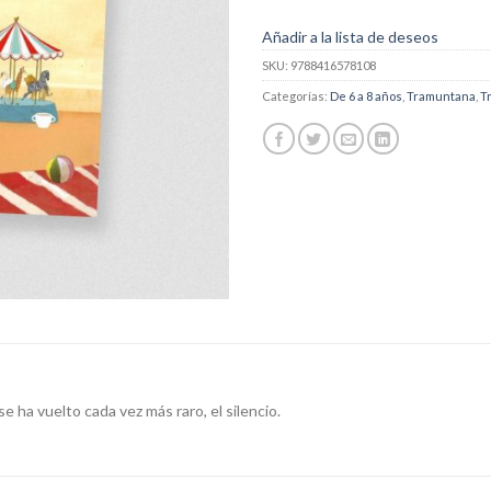
Añadir a la lista de deseos
SKU:
9788416578108
Categorías:
De 6 a 8 años
,
Tramuntana
,
T
se ha vuelto cada vez más raro, el silencio.