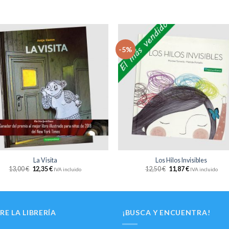
-5%
Añadir
Aña
a la
a 
lista
li
de
d
deseos
des
+
La Visita
Los Hilos Invisibles
13,00
€
12,35
€
12,50
€
11,87
€
IVA incluido
IVA incluido
RE LA LIBRERÍA
¡BUSCA Y ENCUENTRA!