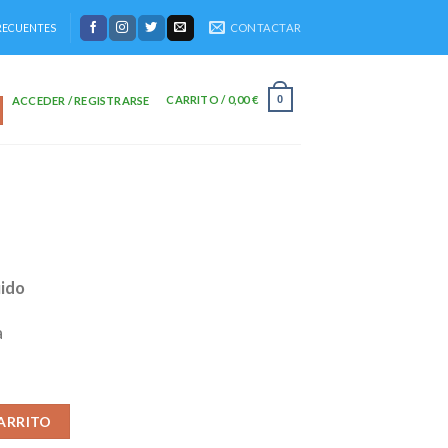
CONTACTAR
RECUENTES
CARRITO /
0,00
€
0
ACCEDER / REGISTRARSE
uido
a
ARRITO