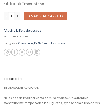
Editorial:
Tramuntana
Mi Hermanito Es Un Monstruo cantidad
AÑADIR AL CARRITO
Añadir a la lista de deseos
SKU:
9788417303006
Categorías:
Convivencia
,
De 3 a 6 años
,
Tramuntana
DESCRIPCIÓN
INFORMACIÓN ADICIONAL
No os podéis imaginar cómo es mi hermanito. Un auténtico
monstruo: me rompe todos los juguetes, ayer se comió uno de mis