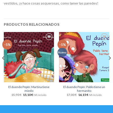
vestidos, ¡y hace cosas asquerosas, como lamer las paredes!
PRODUCTOS RELACIONADOS
Añadir
Añadir
-5%
-5%
a la
a la
lista
lista
Nuevo
de
de
deseos
deseos
El duende Pepín: Martina tiene
El duende Pepín: Pablo tiene un
miedo
hermanito
15,90
€
15,10
€
17,00
€
16,15
€
IVA incluido
IVA incluido