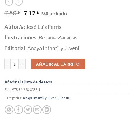
7,50
€
7,12
€
IVA incluido
Autor/a:
José Luis Ferris
Ilustraciones:
Betania Zacarias
Editorial:
Anaya Infantil y Juvenil
Mi primer libro de poesía cantidad
AÑADIR AL CARRITO
Añadir a la lista de deseos
SKU:
978-84-698-3338-4
Categorías:
Anaya Infantil y Juvenil
,
Poesía