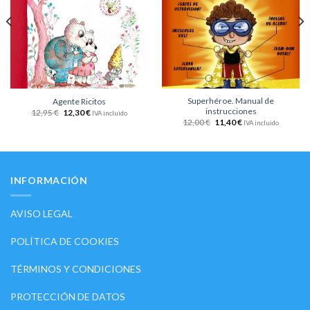
de
de
deseos
deseos
Superhéroe. Manual de
Agente Ricitos
instrucciones
12,95
€
12,30
€
IVA incluido
12,00
€
11,40
€
IVA incluido
INFORMACIÓN
AVISO LEGAL
POLÍTICA DE COOKIES
TÉRMINOS Y CONDICIONES
PROTECCIÓN DE DATOS