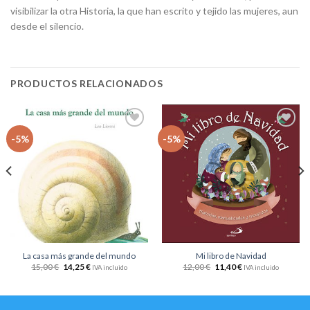
visibilizar la otra Historia, la que han escrito y tejido las mujeres, aun
desde el silencio.
PRODUCTOS RELACIONADOS
Añadir
Añadir
-5%
-5%
a la
a la
lista
lista
de
de
deseos
deseos
La casa más grande del mundo
Mi libro de Navidad
15,00
€
14,25
€
12,00
€
11,40
€
IVA incluido
IVA incluido