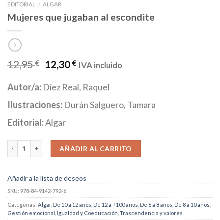
EDITORIAL
/
ALGAR
Mujeres que jugaban al escondite
12,95
€
12,30
€
IVA incluido
Autor/a:
Díez Real, Raquel
Ilustraciones:
Durán Salguero, Tamara
Editorial:
Algar
Mujeres que jugaban al escondite cantidad
AÑADIR AL CARRITO
Añadir a la lista de deseos
SKU:
978-84-9142-792-6
Categorías:
Algar
,
De 10 a 12 años
,
De 12 a +100 años
,
De 6 a 8 años
,
De 8 a 10 años
,
Gestión emocional
,
Igualdad y Coeducación
,
Trascendencia y valores