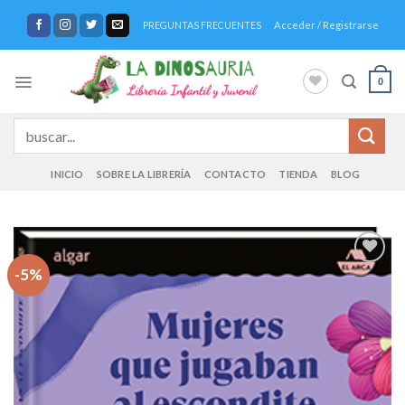
Saltar
Acceder / Registrarse
PREGUNTAS FRECUENTES
al
contenido
0
Buscar
por:
INICIO
SOBRE LA LIBRERÍA
CONTACTO
TIENDA
BLOG
-5%
Añadir
a la
lista de
deseos