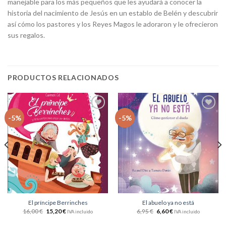
manejable para los más pequeños que les ayudará a conocer la
historia del nacimiento de Jesús en un establo de Belén y descubrir
así cómo los pastores y los Reyes Magos le adoraron y le ofrecieron
sus regalos.
PRODUCTOS RELACIONADOS
Añadir
Añadir
-5%
-5%
a la
a la
lista
lista
de
de
deseos
deseos
El príncipe Berrinches
El abuelo ya no está
16,00
€
15,20
€
6,95
€
6,60
€
IVA incluido
IVA incluido