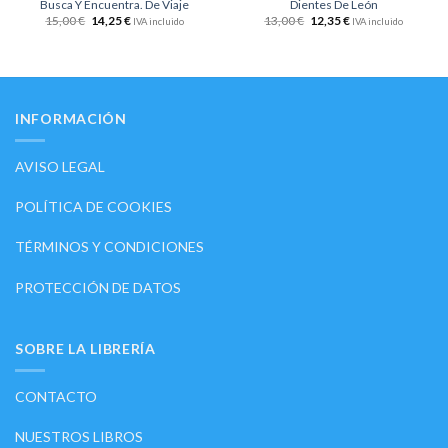
Busca Y Encuentra. De Viaje
Dientes De León
15,00
€
14,25
€
13,00
€
12,35
€
IVA incluido
IVA incluido
INFORMACIÓN
AVISO LEGAL
POLÍTICA DE COOKIES
TÉRMINOS Y CONDICIONES
PROTECCIÓN DE DATOS
SOBRE LA LIBRERÍA
CONTACTO
NUESTROS LIBROS