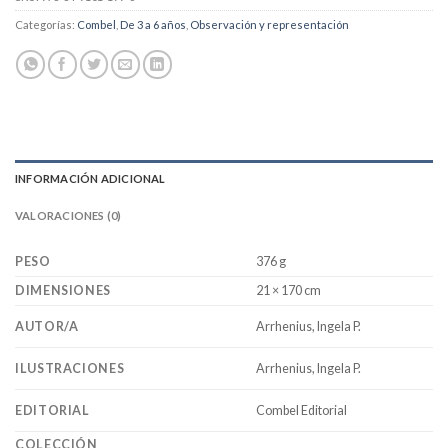
Categorías:
Combel
,
De 3 a 6 años
,
Observación y representación
INFORMACIÓN ADICIONAL
VALORACIONES (0)
PESO
376 g
DIMENSIONES
21 × 170 cm
Arrhenius, Ingela P.
AUTOR/A
Arrhenius, Ingela P.
ILUSTRACIONES
Combel Editorial
EDITORIAL
COLECCIÓN