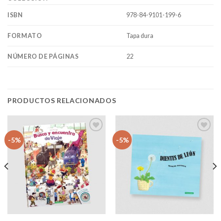
978-84-9101-199-6
ISBN
Tapa dura
FORMATO
22
NÚMERO DE PÁGINAS
PRODUCTOS RELACIONADOS
Añadir
Añadir
-5%
-5%
a la
a la
lista
lista
de
de
deseos
deseos