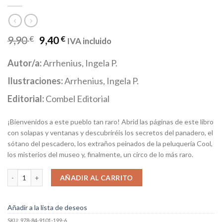
9,90
€
9,40
€
IVA incluido
Autor/a:
Arrhenius, Ingela P.
Ilustraciones:
Arrhenius, Ingela P.
Editorial:
Combel Editorial
¡Bienvenidos a este pueblo tan raro! Abrid las páginas de este libro
con solapas y ventanas y descubriréis los secretos del panadero, el
sótano del pescadero, los extraños peinados de la peluquería Cool,
los misterios del museo y, finalmente, un circo de lo más raro.
Quien busca, encuentra cantidad
AÑADIR AL CARRITO
Añadir a la lista de deseos
SKU:
978-84-9101-199-6