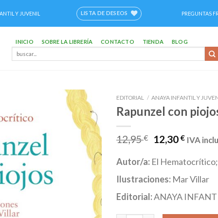
LISTA DE DESEOS
ANTIL Y JUVENIL
PREGUNTAS F
INICIO
SOBRE LA LIBRERÍA
CONTACTO
TIENDA
BLOG
Buscar
por:
EDITORIAL
/
ANAYA INFANTIL Y JUVEN
Rapunzel con piojo
Añadir
a la
lista de
12,95
€
12,30
€
IVA incl
deseos
Autor/a:
El Hematocrítico;
Ilustraciones:
Mar Villar
Editorial:
ANAYA INFANTI