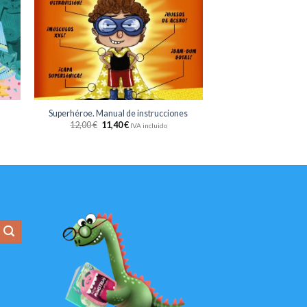
eos
deseos
+
Superhéroe. Manual de instrucciones
12,00
€
11,40
€
IVA incluido