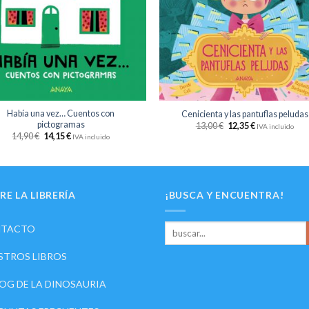
deseos
des
+
Había una vez… Cuentos con
Cenicienta y las pantuflas peludas
pictogramas
13,00
€
12,35
€
IVA incluido
14,90
€
14,15
€
IVA incluido
RE LA LIBRERÍA
¡BUSCA Y ENCUENTRA!
TACTO
STROS LIBROS
LOG DE LA DINOSAURIA