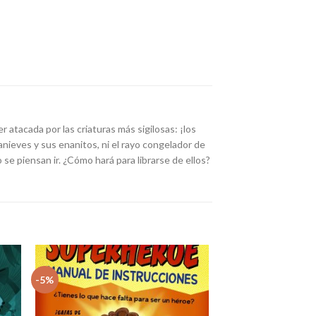
 atacada por las criaturas más sigilosas: ¡los
anieves y sus enanitos, ni el rayo congelador de
se piensan ir. ¿Cómo hará para librarse de ellos?
-5%
dir
Añadir
la
a la
sta
lista
e
de