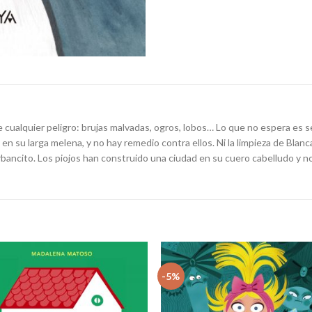
cualquier peligro: brujas malvadas, ogros, lobos… Lo que no espera es ser
en su larga melena, y no hay remedio contra ellos. Ni la limpieza de Blanc
bancito. Los piojos han construido una ciudad en su cuero cabelludo y no 
-5%
Añadir
Aña
a la
a 
lista
li
de
d