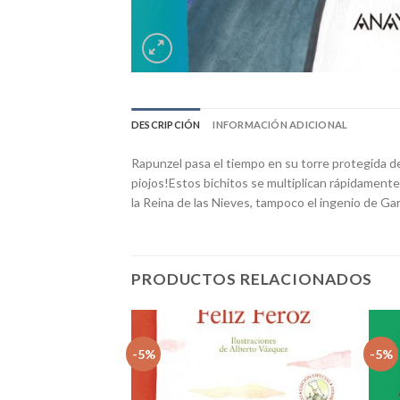
DESCRIPCIÓN
INFORMACIÓN ADICIONAL
Rapunzel pasa el tiempo en su torre protegida de 
piojos!Estos bichitos se multiplican rápidamente 
la Reina de las Nieves, tampoco el ingenio de Gar
PRODUCTOS RELACIONADOS
-5%
-5%
Añadir
Añadir
a la
a la
lista
lista
de
de