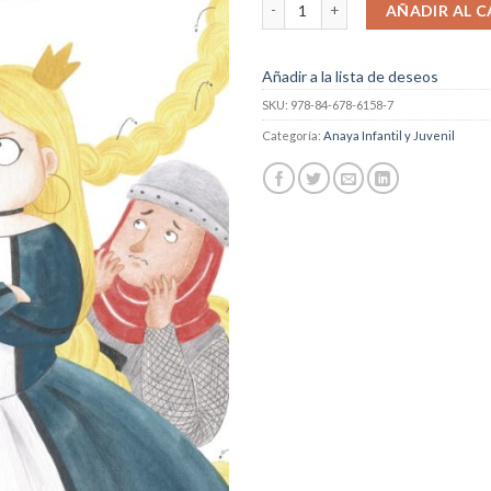
Rapunzel con piojos cantidad
AÑADIR AL C
Añadir a la lista de deseos
SKU:
978-84-678-6158-7
Categoría:
Anaya Infantil y Juvenil