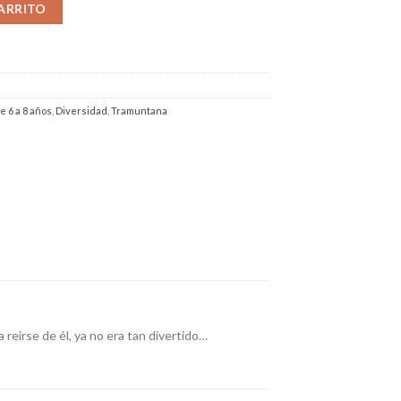
ivertido cantidad
ARRITO
e 6 a 8 años
,
Diversidad
,
Tramuntana
eirse de él, ya no era tan divertido…