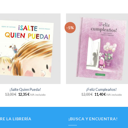
-5%
Añadir
Aña
a la
a 
lista
li
de
d
deseos
des
+
¡Salte Quien Pueda!
¡Feliz Cumpleaños!
13,00
€
12,35
€
12,00
€
11,40
€
IVA incluido
IVA incluido
RE LA LIBRERÍA
¡BUSCA Y ENCUENTRA!