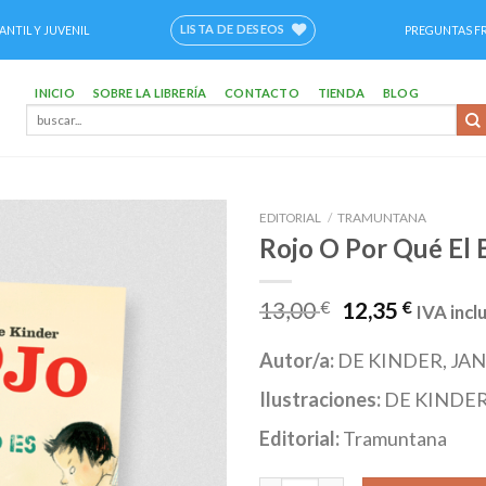
LISTA DE DESEOS
ANTIL Y JUVENIL
PREGUNTAS F
INICIO
SOBRE LA LIBRERÍA
CONTACTO
TIENDA
BLOG
Buscar
por:
EDITORIAL
/
TRAMUNTANA
Rojo O Por Qué El 
Añadir
a la
lista de
13,00
€
12,35
€
IVA incl
deseos
Autor/a:
DE KINDER, JAN
Ilustraciones:
DE KINDER
Editorial:
Tramuntana