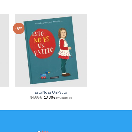
-5%
dir
Añadir
la
a la
sta
lista
e
de
eos
deseos
+
Esto No Es Un Patito
14,00
€
13,30
€
IVA incluido