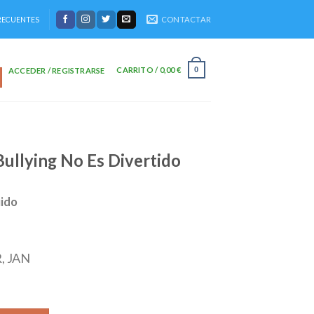
CONTACTAR
RECUENTES
CARRITO /
0,00
€
0
ACCEDER / REGISTRARSE
Bullying No Es Divertido
uido
, JAN