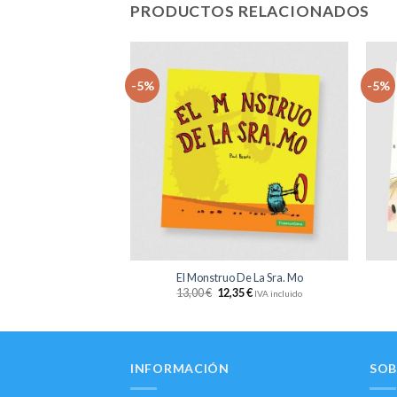
PRODUCTOS RELACIONADOS
-5%
-5%
Añadir
Añadir
a la
a la
lista
lista
de
de
deseos
deseos
+
+
 País Negro
El Monstruo De La Sra. Mo
62
€
13,00
€
12,35
€
IVA incluido
IVA incluido
INFORMACIÓN
SOB