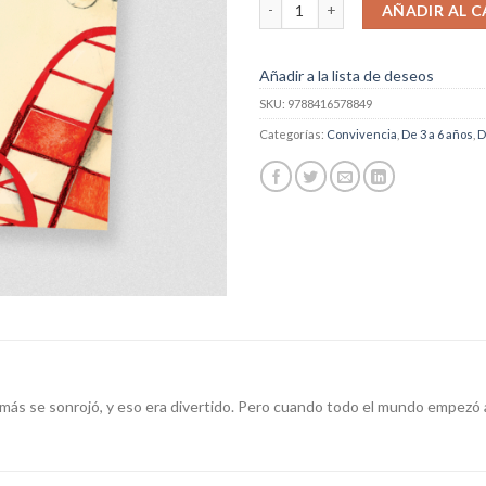
Rojo O Por Qué El Bullying No Es D
AÑADIR AL C
Añadir a la lista de deseos
SKU:
9788416578849
Categorías:
Convivencia
,
De 3 a 6 años
,
D
s se sonrojó, y eso era divertido. Pero cuando todo el mundo empezó a r