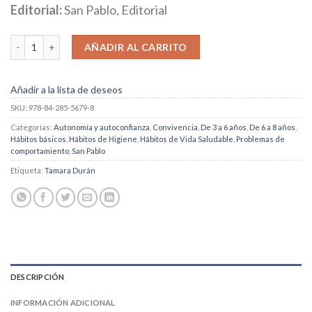
Editorial:
San Pablo, Editorial
Soy un monstruo cantidad
AÑADIR AL CARRITO
Añadir a la lista de deseos
SKU:
978-84-285-5679-8
Categorías:
Autonomía y autoconfianza
,
Convivencia
,
De 3 a 6 años
,
De 6 a 8 años
,
Hábitos básicos
,
Hábitos de Higiene
,
Hábitos de Vida Saludable
,
Problemas de
comportamiento
,
San Pablo
Etiqueta:
Tamara Durán
DESCRIPCIÓN
INFORMACIÓN ADICIONAL