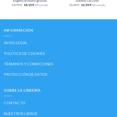
Rogelio el enano gruñón
Dientes De León
14,90
€
14,15
€
13,00
€
12,35
€
IVA incluido
IVA incluido
INFORMACIÓN
AVISO LEGAL
POLÍTICA DE COOKIES
TÉRMINOS Y CONDICIONES
PROTECCIÓN DE DATOS
SOBRE LA LIBRERÍA
CONTACTO
NUESTROS LIBROS