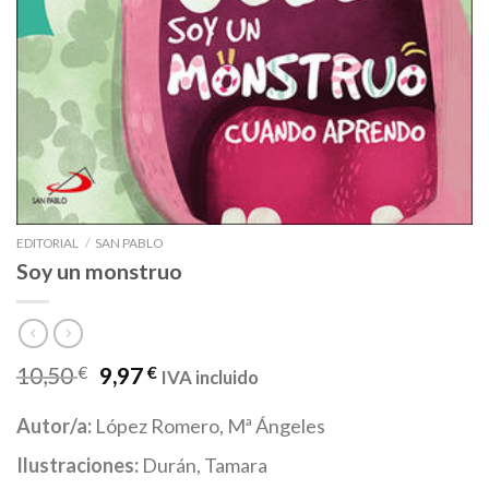
EDITORIAL
/
SAN PABLO
Soy un monstruo
10,50
€
9,97
€
IVA incluido
Autor/a:
López Romero, Mª Ángeles
Ilustraciones:
Durán, Tamara