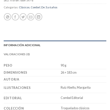
SKU:
978-84-7864-597-8
Categorías:
Clásicos
,
Combel
,
De 3 a 6 años
INFORMACIÓN ADICIONAL
VALORACIONES (0)
PESO
90 g
DIMENSIONES
26 × 183 cm
AUTOR/A
Ruiz Abello, Margarita
ILUSTRACIONES
Combel Editorial
EDITORIAL
Troquelados clásicos
COLECCIÓN