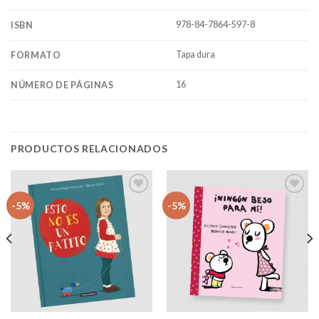
978-84-7864-597-8
ISBN
Tapa dura
FORMATO
16
NÚMERO DE PÁGINAS
PRODUCTOS RELACIONADOS
Añadir
Añadir
-5%
-5%
a la
a la
lista
lista
de
de
deseos
deseos