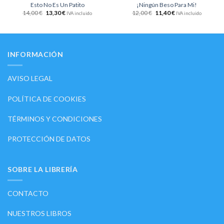
Esto No Es Un Patito
¡Ningún Beso Para Mi!
14,00
€
13,30
€
12,00
€
11,40
€
IVA incluido
IVA incluido
INFORMACIÓN
AVISO LEGAL
POLÍTICA DE COOKIES
TÉRMINOS Y CONDICIONES
PROTECCIÓN DE DATOS
SOBRE LA LIBRERÍA
CONTACTO
NUESTROS LIBROS