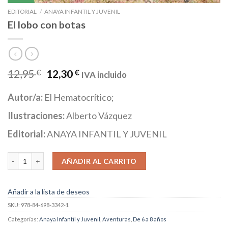
EDITORIAL
/
ANAYA INFANTIL Y JUVENIL
El lobo con botas
12,95
€
12,30
€
IVA incluido
Autor/a:
El Hematocrítico;
Ilustraciones:
Alberto Vázquez
Editorial:
ANAYA INFANTIL Y JUVENIL
El lobo con botas cantidad
AÑADIR AL CARRITO
Añadir a la lista de deseos
SKU:
978-84-698-3342-1
Categorías:
Anaya Infantil y Juvenil
,
Aventuras
,
De 6 a 8 años