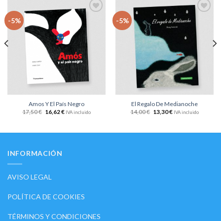
Añadir
Añadir
-5%
-5%
a la
a la
lista
lista
de
de
deseos
deseos
Amos Y El País Negro
El Regalo De Medianoche
17,50
€
16,62
€
14,00
€
13,30
€
IVA incluido
IVA incluido
INFORMACIÓN
AVISO LEGAL
POLÍTICA DE COOKIES
TÉRMINOS Y CONDICIONES