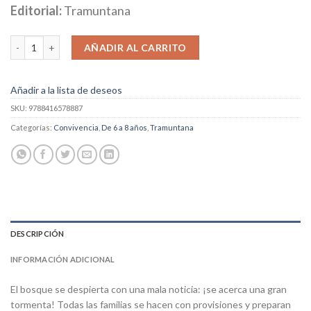
Editorial:
Tramuntana
El Refugio cantidad
AÑADIR AL CARRITO
Añadir a la lista de deseos
SKU:
9788416578887
Categorías:
Convivencia
,
De 6 a 8 años
,
Tramuntana
DESCRIPCIÓN
INFORMACIÓN ADICIONAL
El bosque se despierta con una mala noticia: ¡se acerca una gran
tormenta! Todas las familias se hacen con provisiones y preparan