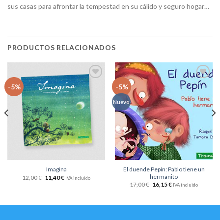
sus casas para afrontar la tempestad en su cálido y seguro hogar…
PRODUCTOS RELACIONADOS
Añadir
Añadir
-5%
-5%
a la
a la
lista
lista
Nuevo
de
de
deseos
deseos
El duende Pepín: Pablo tiene un
Imagina
hermanito
12,00
€
11,40
€
IVA incluido
17,00
€
16,15
€
IVA incluido