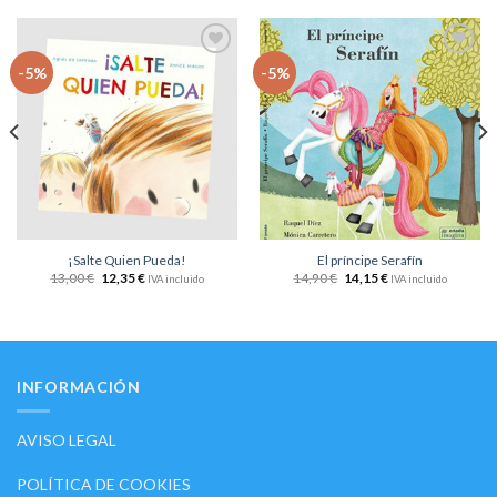
Añadir
Añadir
-5%
-5%
a la
a la
lista
lista
de
de
deseos
deseos
¡Salte Quien Pueda!
El príncipe Serafín
13,00
€
12,35
€
14,90
€
14,15
€
IVA incluido
IVA incluido
INFORMACIÓN
AVISO LEGAL
POLÍTICA DE COOKIES