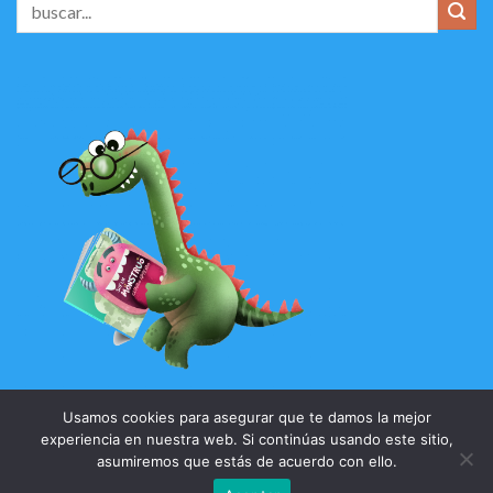
Usamos cookies para asegurar que te damos la mejor
experiencia en nuestra web. Si continúas usando este sitio,
asumiremos que estás de acuerdo con ello.