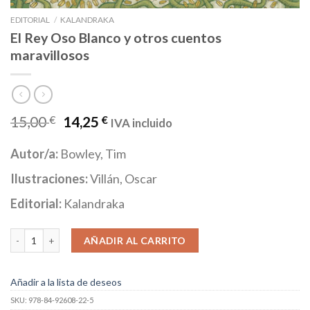
EDITORIAL
/
KALANDRAKA
El Rey Oso Blanco y otros cuentos
maravillosos
15,00
€
14,25
€
IVA incluido
Autor/a:
Bowley, Tim
Ilustraciones:
Villán, Oscar
Editorial:
Kalandraka
El Rey Oso Blanco y otros cuentos maravillosos cantidad
AÑADIR AL CARRITO
Añadir a la lista de deseos
SKU:
978-84-92608-22-5